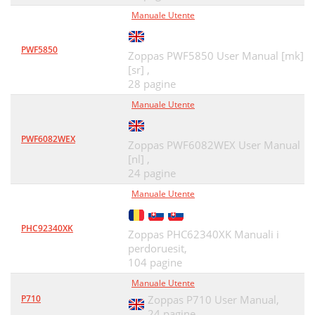
Manuale Utente
PWF5850
Zoppas PWF5850 User Manual [mk]
[sr] ,
28 pagine
Manuale Utente
PWF6082WEX
Zoppas PWF6082WEX User Manual
[nl] ,
24 pagine
Manuale Utente
PHC92340XK
Zoppas PHC62340XK Manuali i
perdoruesit,
104 pagine
Manuale Utente
P710
Zoppas P710 User Manual,
24 pagine