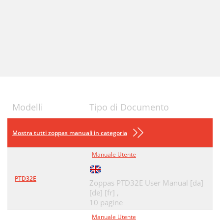
Modelli
Tipo di Documento
Mostra tutti zoppas manuali in categoria
Manuale Utente
PTD32E
Zoppas PTD32E User Manual [da]
[de] [fr] ,
10 pagine
Manuale Utente