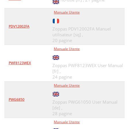
Manuale Utente
PDV12002FA
Zoppas PDV12002FA Manuel
utilisateur [sq] ,
20 pagine
Manuale Utente
PWF8123WEX
Zoppas PWF8123WEX User Manual
[fr] ,
24 pagine
Manuale Utente
PWG6850
Zoppas PWG61050 User Manual
[de] ,
28 pagine
Manuale Utente