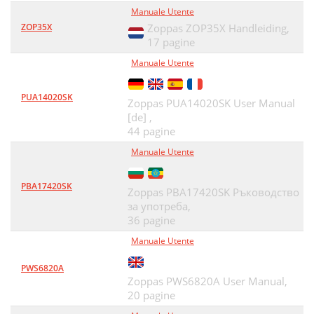
Manuale Utente
ZOP35X
Zoppas ZOP35X Handleiding,
17 pagine
Manuale Utente
PUA14020SK
Zoppas PUA14020SK User Manual
[de] ,
44 pagine
Manuale Utente
PBA17420SK
Zoppas PBA17420SK Ръководство
за употреба,
36 pagine
Manuale Utente
PWS6820A
Zoppas PWS6820A User Manual,
20 pagine