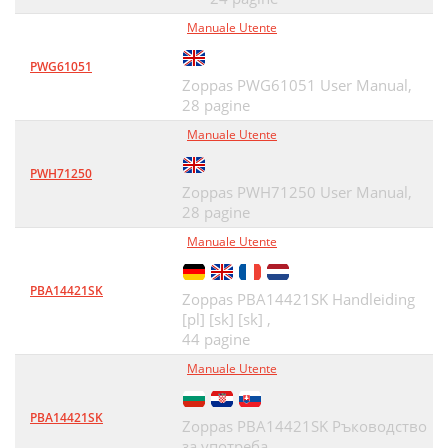
Manuale Utente
PWG61051
Zoppas PWG61051 User Manual,
28 pagine
Manuale Utente
PWH71250
Zoppas PWH71250 User Manual,
28 pagine
Manuale Utente
PBA14421SK
Zoppas PBA14421SK Handleiding
[pl] [sk] [sk] ,
44 pagine
Manuale Utente
PBA14421SK
Zoppas PBA14421SK Ръководство
за употреба,