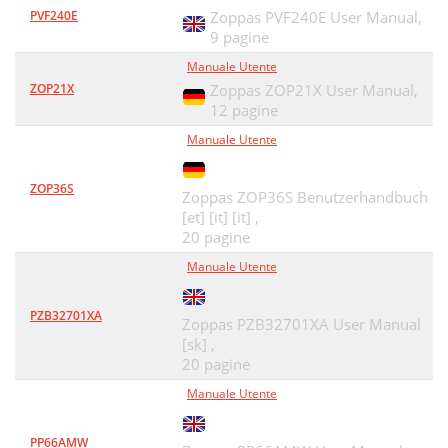
PVF240E
Zoppas PVF240E User Manual,
9 pagine
Manuale Utente
ZOP21X
Zoppas ZOP21X User Manual,
12 pagine
Manuale Utente
ZOP36S
Zoppas ZOP36S Benutzerhandbuch
[et] [it] [it] ,
20 pagine
Manuale Utente
PZB32701XA
Zoppas PZB32701XA User Manual
[sk] ,
20 pagine
Manuale Utente
PP66AMW