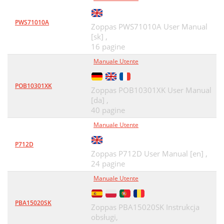
PWS71010A
Zoppas PWS71010A User Manual
[sk] ,
16 pagine
Manuale Utente
POB10301XK
Zoppas POB10301XK User Manual
[da] ,
40 pagine
Manuale Utente
P712D
Zoppas P712D User Manual [en] ,
24 pagine
Manuale Utente
PBA15020SK
Zoppas PBA15020SK Instrukcja
obsługi,