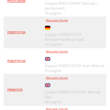
PHC61260XK
Zoppas PHC61260XK Manuali i
perdoruesit,
76 pagine
Manuale Utente
POB35701XA
Zoppas POB35701XA
Benutzerhandbuch [pt] ,
20 pagine
Manuale Utente
POB35701XA
Zoppas POB35701XA User Manual,
20 pagine
Manuale Utente
PWN81070
Zoppas PWN81070 User Manual
[de] ,
28 pagine
Manuale Utente