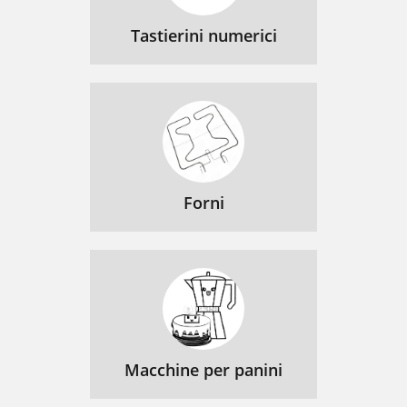
Tastierini numerici
Forni
Macchine per panini