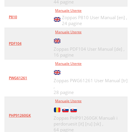
44 pagine
Manuale Utente
P810
Zoppas P810 User Manual [en] ,
24 pagine
Manuale Utente
PDF104
Zoppas PDF104 User Manual [de] ,
16 pagine
Manuale Utente
PWG61261
Zoppas PWG61261 User Manual [tr]
,
28 pagine
Manuale Utente
PHP91260GK
Zoppas PHP91260GK Manuali i
perdoruesit [it] [ru] [sk] ,
64 pagine