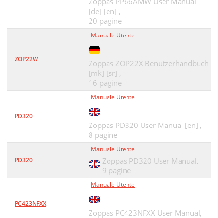
Zoppas PP66AMW User Manual
[de] [en] ,
20 pagine
Manuale Utente
ZOP22W
Zoppas ZOP22X Benutzerhandbuch
[mk] [sr] ,
16 pagine
Manuale Utente
PD320
Zoppas PD320 User Manual [en] ,
8 pagine
Manuale Utente
PD320
Zoppas PD320 User Manual,
9 pagine
Manuale Utente
PC423NFXX
Zoppas PC423NFXX User Manual,